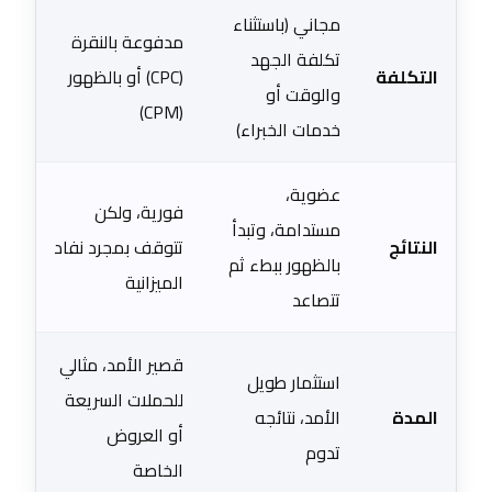
مجاني (باستثناء
مدفوعة بالنقرة
تكلفة الجهد
التكلفة
(CPC) أو بالظهور
والوقت أو
(CPM)
خدمات الخبراء)
عضوية،
فورية، ولكن
مستدامة، وتبدأ
النتائج
تتوقف بمجرد نفاد
بالظهور ببطء ثم
الميزانية
تتصاعد
قصير الأمد، مثالي
استثمار طويل
للحملات السريعة
المدة
الأمد، نتائجه
أو العروض
تدوم
الخاصة