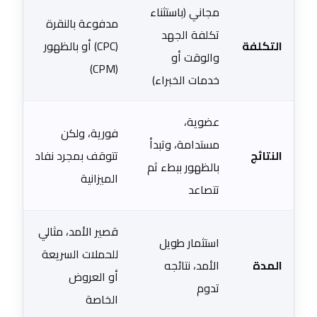
مجاني (باستثناء
مدفوعة بالنقرة
تكلفة الجهد
التكلفة
(CPC) أو بالظهور
والوقت أو
(CPM)
خدمات الخبراء)
عضوية،
فورية، ولكن
مستدامة، وتبدأ
النتائج
تتوقف بمجرد نفاد
بالظهور ببطء ثم
الميزانية
تتصاعد
قصير الأمد، مثالي
استثمار طويل
للحملات السريعة
المدة
الأمد، نتائجه
أو العروض
تدوم
الخاصة