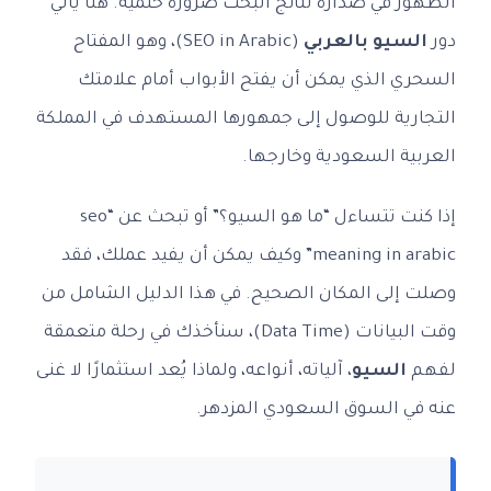
الظهور في صدارة نتائج البحث ضرورة حتمية. هنا يأتي
دور
السيو بالعربي
(SEO in Arabic)، وهو المفتاح
السحري الذي يمكن أن يفتح الأبواب أمام علامتك
التجارية للوصول إلى جمهورها المستهدف في المملكة
العربية السعودية وخارجها.
إذا كنت تتساءل “ما هو السيو؟” أو تبحث عن “seo
meaning in arabic” وكيف يمكن أن يفيد عملك، فقد
وصلت إلى المكان الصحيح. في هذا الدليل الشامل من
وقت البيانات (Data Time)، سنأخذك في رحلة متعمقة
لفهم
السيو
، آلياته، أنواعه، ولماذا يُعد استثمارًا لا غنى
عنه في السوق السعودي المزدهر.