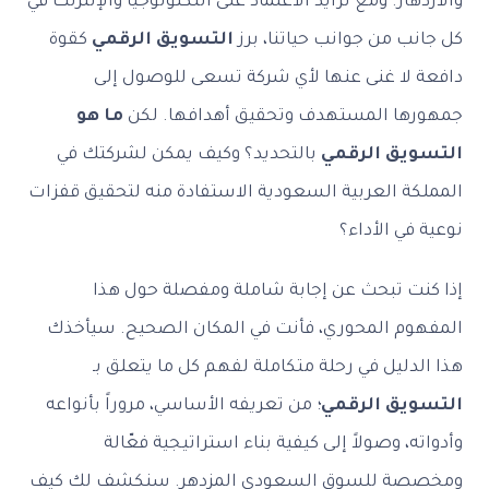
والازدهار. ومع تزايد الاعتماد على التكنولوجيا والإنترنت في
كل جانب من جوانب حياتنا، برز
التسويق الرقمي
كقوة
دافعة لا غنى عنها لأي شركة تسعى للوصول إلى
جمهورها المستهدف وتحقيق أهدافها. لكن
ما هو
التسويق الرقمي
بالتحديد؟ وكيف يمكن لشركتك في
المملكة العربية السعودية الاستفادة منه لتحقيق قفزات
نوعية في الأداء؟
إذا كنت تبحث عن إجابة شاملة ومفصلة حول هذا
المفهوم المحوري، فأنت في المكان الصحيح. سيأخذك
هذا الدليل في رحلة متكاملة لفهم كل ما يتعلق بـ
التسويق الرقمي
؛ من تعريفه الأساسي، مروراً بأنواعه
وأدواته، وصولاً إلى كيفية بناء استراتيجية فعّالة
ومخصصة للسوق السعودي المزدهر. سنكشف لك كيف