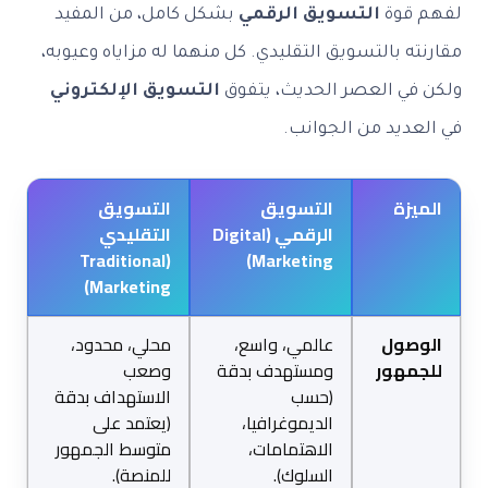
لفهم قوة
التسويق الرقمي
بشكل كامل، من المفيد
مقارنته بالتسويق التقليدي. كل منهما له مزاياه وعيوبه،
ولكن في العصر الحديث، يتفوق
التسويق الإلكتروني
في العديد من الجوانب.
الميزة
التسويق
التسويق
الرقمي (Digital
التقليدي
(Traditional
Marketing)
Marketing)
الوصول
عالمي، واسع،
محلي، محدود،
للجمهور
ومستهدف بدقة
وصعب
(حسب
الاستهداف بدقة
الديموغرافيا،
(يعتمد على
الاهتمامات،
متوسط الجمهور
السلوك).
للمنصة).