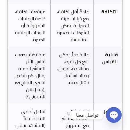
التكلفة
عادةً أقل تكلفة،
مرتفعة التكلفة،
مع خيارات مرنة
خاصة للإعلانات
للميزانية. يمكن
التلفزيونية أو
للشركات الصغيرة
اللوحات الإعلانية
المنافسة.
الكبيرة.
قابلية
عالية جداً. يمكن
منخفضة. يصعب
القياس
تتبع كل نقرة،
قياس الأثر
مشاهدة، تحويل،
المباشر للحملة
وعائد استثمار
(مثال: كم شخص
(ROI) بدقة.
اشترى المنتج بعد
رؤية إعلان
تلفزيوني؟).
التفاعل
تفاعل ثنائي
تفاعل أحادي
تواصل معنا
الاتجاه ومباشر
الاتجاه غالباً
مع الجمهور
(المشاهد يتلقى
Open chaty