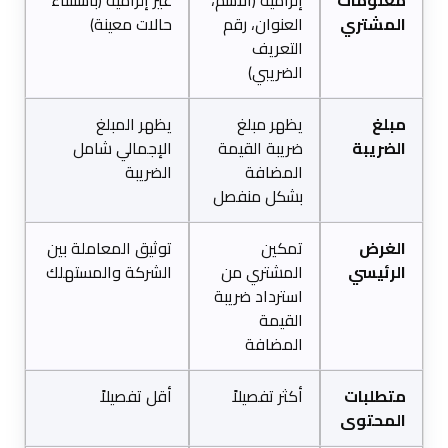
معلومات
إلزامية (الاسم،
غير إلزامية (باستثناء
المشتري
العنوان، رقم
حالات معينة)
التعريف
الضريبي)
مبلغ
يظهر مبلغ
يظهر المبلغ
الضريبة
ضريبة القيمة
الإجمالي شامل
المضافة
الضريبة
بشكل منفصل
الغرض
تمكين
توثيق المعاملة بين
الرئيسي
المشتري من
الشركة والمستهلك
استرداد ضريبة
القيمة
المضافة
متطلبات
أكثر تفصيلاً
أقل تفصيلاً
المحتوى