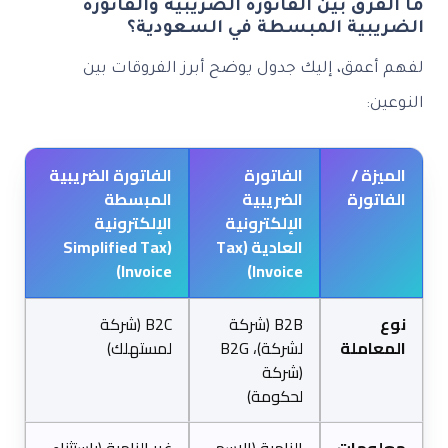
ما الفرق بين الفاتورة الضريبية والفاتورة
الضريبية المبسطة في السعودية؟
لفهم أعمق، إليك جدول يوضح أبرز الفروقات بين
النوعين:
الميزة /
الفاتورة
الفاتورة الضريبية
الفاتورة
الضريبية
المبسطة
الإلكترونية
الإلكترونية
العادية (Tax
(Simplified Tax
Invoice)
Invoice)
نوع
B2B (شركة
B2C (شركة
المعاملة
لشركة)، B2G
لمستهلك)
(شركة
لحكومة)