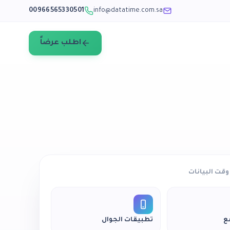
00966565330501
info@datatime.com.sa
اطلب عرضاً
قت البيانات
ع
تطبيقات الجوال