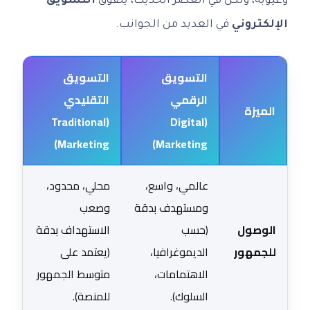
وعيوبه، ولكن في العصر الحديث، يتفوق
التسويق
الإلكتروني
في العديد من الجوانب.
التسويق
التسويق
الرقمي
التقليدي
الميزة
(Traditional
(Digital
Marketing)
Marketing)
عالمي، واسع،
محلي، محدود،
ومستهدف بدقة
وصعب
الوصول
(حسب
الاستهداف بدقة
للجمهور
الديموغرافيا،
(يعتمد على
الاهتمامات،
متوسط الجمهور
السلوك).
للمنصة).