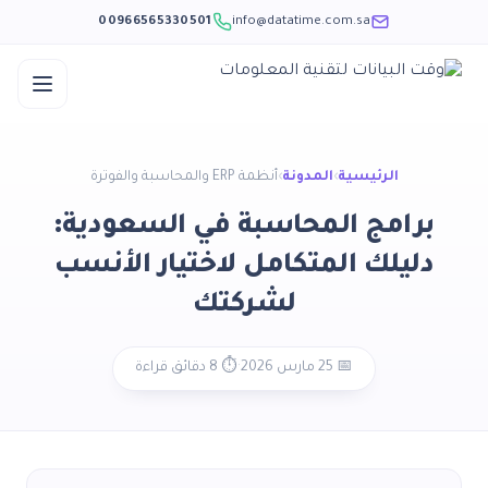
00966565330501
info@datatime.com.sa
Ski
t
الرئيسية
›
المدونة
›
أنظمة ERP والمحاسبة والفوترة
conten
برامج المحاسبة في السعودية:
دليلك المتكامل لاختيار الأنسب
لشركتك
📅 25 مارس 2026
·
⏱️ 8 دقائق قراءة