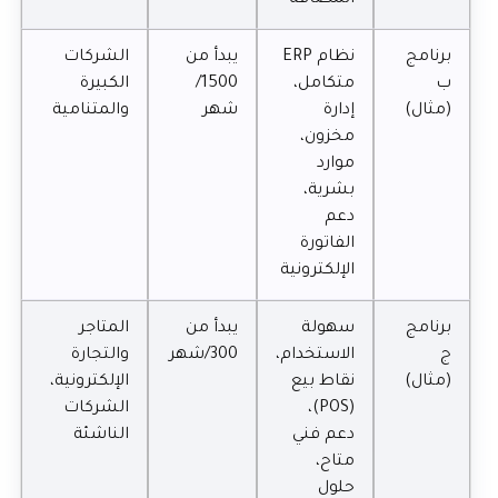
برنامج
نظام ERP
يبدأ من
الشركات
ب
متكامل،
1500/
الكبيرة
(مثال)
إدارة
شهر
والمتنامية
مخزون،
موارد
بشرية،
دعم
الفاتورة
الإلكترونية
برنامج
سهولة
يبدأ من
المتاجر
ج
الاستخدام،
300/شهر
والتجارة
(مثال)
نقاط بيع
الإلكترونية،
(POS)،
الشركات
دعم فني
الناشئة
متاح،
حلول