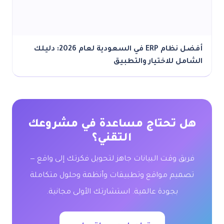
أفضل نظام ERP في السعودية لعام 2026: دليلك
الشامل للاختيار والتطبيق
هل تحتاج مساعدة في مشروعك
التقني؟
فريق وقت البيانات جاهز لتحويل فكرتك إلى واقع —
تصميم مواقع وتطبيقات وأنظمة وحلول متكاملة
بجودة عالمية. استشارتك الأولى مجانية.