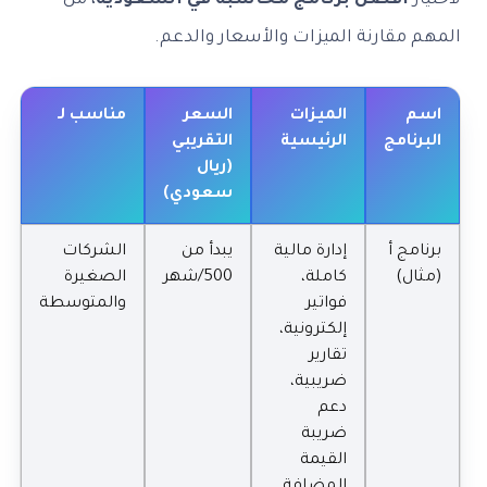
لاختيار
افضل برنامج محاسبة في السعودية
، من
المهم مقارنة الميزات والأسعار والدعم.
اسم
الميزات
السعر
مناسب لـ
البرنامج
الرئيسية
التقريبي
(ريال
سعودي)
برنامج أ
إدارة مالية
يبدأ من
الشركات
(مثال)
كاملة،
500/شهر
الصغيرة
فواتير
والمتوسطة
إلكترونية،
تقارير
ضريبية،
دعم
ضريبة
القيمة
المضافة