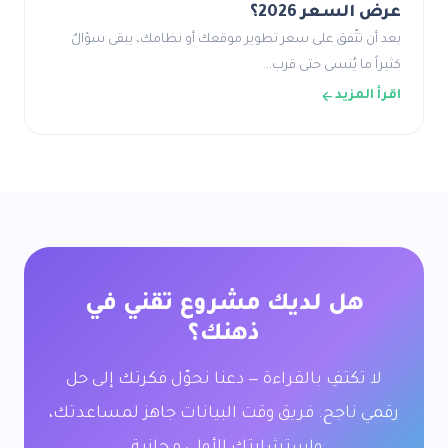
عرض السعر 2026؟
بعد أن تتّفق على سعر تطوير موقعك أو نظامك، يبقى سؤالٌ
كثيراً ما يُنسى حتى قرب…
اقرأ المزيد
هل لديك مشروع تقني في
ذهنك؟
لا تكتفِ بالقراءة — دعنا نحوّل فكرتك إلى حل
رقمي ناجح. فريق وقت البيانات جاهز لمساعدتك،