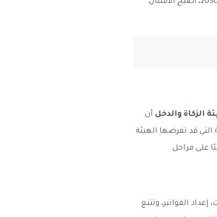
. ففي ظل التطورات الاقتصادية ورؤية 2030، أصبح الامتثال
 الزكاة والدخل
أن
 التي قد تفرضها الهيئة
ًا على مراحل.
 إعداد الفواتير، وتتبع