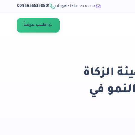
00966565330501
info@datatime.com.sa
اطلب عرضاً
ة الزكاة
لنمو في