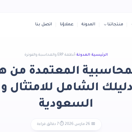
منتجاتنا
المدونة
عملاؤنا
اتصل بنا
الرئيسية
›
المدونة
›
أنظمة ERP والمحاسبة والفوترة
لمحاسبية المعتمدة من هيئ
دليلك الشامل للامتثال وا
السعودية
📅 26 مارس 2026
·
⏱️ 7 دقائق قراءة