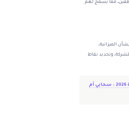
موظفين، مما يسمح لهم
شأن الميزانية،
شركة، وتحديد نقاط
دليل شامل: تكلفة نظام نقاط بيع POS لمتجر صغير في السعودية 2026 – سحابي أم