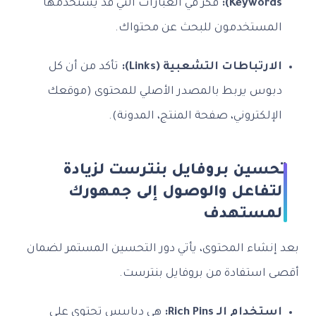
Keywords):
فكر في العبارات التي قد يستخدمها
المستخدمون للبحث عن محتواك.
الارتباطات التشعبية (Links):
تأكد من أن كل
دبوس يربط بالمصدر الأصلي للمحتوى (موقعك
الإلكتروني، صفحة المنتج، المدونة).
تحسين بروفايل بنترست لزيادة
التفاعل والوصول إلى جمهورك
المستهدف
بعد إنشاء المحتوى، يأتي دور التحسين المستمر لضمان
أقصى استفادة من بروفايل بنترست.
استخدام الـ Rich Pins:
هي دبابيس تحتوي على