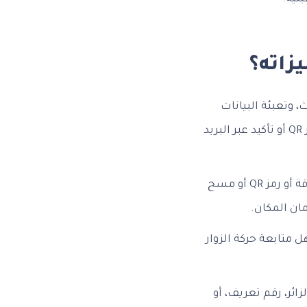
زاته؟
، وتعبئة البيانات
المطلوبة مثل الاسم، جهة العمل، والغرض من الزيارة. بعض الأنظمة توفر إرسال رمز QR أو تأكيد عبر البريد
عند وصول الزائر، يتم التحقق من هويته باستخدام بطاقة أو رمز QR أو مسح
ان المكان.
 متابعة حركة الزوار
ائر، رقم تعريف، أو