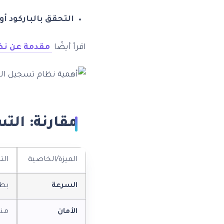
التحقق بالباركود أو QR:
اقرأ أيضًا
مقدمة عن نظا
مقارنة: الت
الميزة/الخاصية
الت
السرعة
بطي
الأمان
منخ