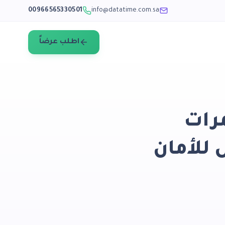
00966565330501
info@datatime.com.sa
اطلب عرضاً
مرات
 للأمان