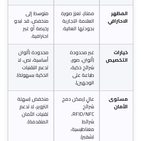
المظهر
ممتاز، تعزز صورة
متوسط إلى
الاحترافي
العلامة التجارية
منخفض، قد تبدو
بجودتها العالية.
رخيصة أو غير
احترافية.
خيارات
غير محدودة
محدودة (ألوان
التخصيص
(ألوان، صور،
أساسية، نص، لا
شرائح ذكية،
تدعم التقنيات
طباعة على
الذكية بسهولة).
الوجهين).
مستوى
عالٍ (يمكن دمج
منخفض (سهلة
الأمان
شرائح
التزوير، لا تدعم
RFID/NFC،
تقنيات الأمان
شرائط
المتقدمة).
مغناطيسية،
تشفير).