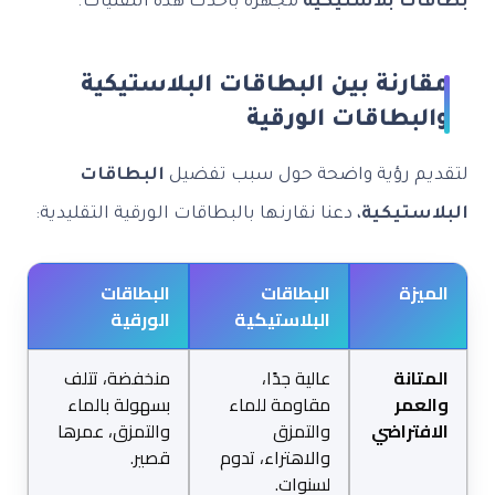
بطاقات بلاستيكية
مجهزة بأحدث هذه التقنيات.
مقارنة بين البطاقات البلاستيكية
والبطاقات الورقية
لتقديم رؤية واضحة حول سبب تفضيل
البطاقات
البلاستيكية
، دعنا نقارنها بالبطاقات الورقية التقليدية:
الميزة
البطاقات
البطاقات
البلاستيكية
الورقية
المتانة
عالية جدًا،
منخفضة، تتلف
والعمر
مقاومة للماء
بسهولة بالماء
الافتراضي
والتمزق
والتمزق، عمرها
والاهتراء، تدوم
قصير.
لسنوات.