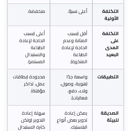
التكلفة
أعلى نسبيًا.
منخفضة.
الأولية
التكلفة
أقل (بسبب
أعلى (بسبب
على
المتانة وعدم
الحاجة لإعادة
المدى
الحاجة لإعادة
الطباعة
البعيد
الطباعة
والاستبدال
المتكررة).
المستمر).
التطبيقات
واسعة جدًا
محدودة (بطاقات
(هوية، وصول،
عمل، تذاكر
ولاء، دفع،
مؤقتة).
فعاليات).
الصديقة
يمكن إعادة
سهلة إعادة
للبيئة
تدوير بعض أنواع
التدوير (ولكن
البلاستيك.
كثرة الاستبدال