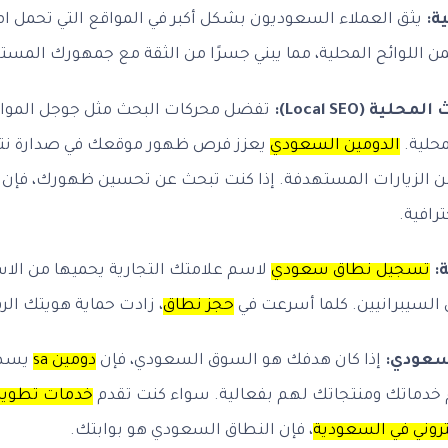
ة:
للوائح المحلية، مما يبني جسرًا من الثقة مع جمهورك المس
 (Local SEO):
تفضل محركات البحث مثل جوجل المواق
محلية.
الدومين السعودي
يعزز فرص ظهور موقعك في صدارة نتا
 من الزيارات المستهدفة. إذا كنت تبحث عن تحسين ظهورك، فإن
رافية.
:
تسجيل نطاق سعودي
لاسم علامتك التجارية يحميها من الاس
 السيبرانيين. كلما أسرعت في
حجز نطاق
، زادت حماية هويتك الر
سعودي:
إذا كان هدفك هو السوق السعودي، فإن
دومين sa
يسهل
م خدماتك ومنتجاتك لهم بفعالية. سواء كنت تقدم
خدمات تطوير 
روني في السعودية
، فإن النطاق السعودي هو بوابتك.