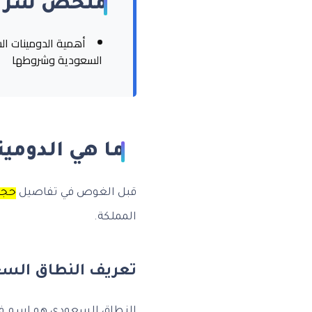
ملخص سري
أهمية الدومينات ال
السعودية وشروطها
ما هي الدومي
قبل الغوص في تفاصيل
حجز
المملكة.
تعريف النطاق السع
النطاق السعودي هو اسم فري