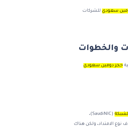
مين سعودي
للشركات
ات والخطوات
ية
حجز دومين سعودي
لشبكة
(SaudiNIC)،
نوع الامتداد، ولكن هناك