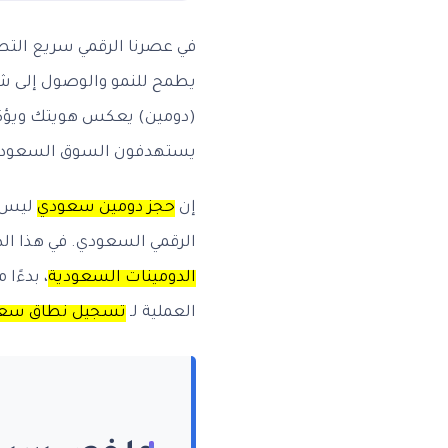
في عصرنا الرقمي سريع التطو
يطمح للنمو والوصول إلى شر
(دومين) يعكس هويتك ويؤكد م
يستهدفون السوق السعودي 
إن
حجز دومين سعودي
ليس م
الرقمي السعودي. في هذا الدليل الشامل من وقت البي
الدومينات السعودية
، بدءًا
العملية لـ
تسجيل نطاق سع