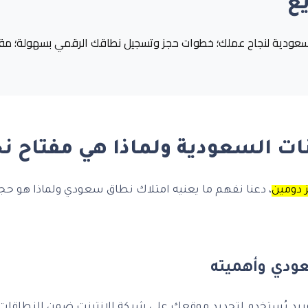
ع
سعودية لنجاح عملك؛ خطوات حجز وتسجيل نطاقك الرقمي بسهولة؛ مقارن
نات السعودية ولماذا هي مفتاح ن
 دومين
، دعنا نفهم ما يعنيه امتلاك نطاق سعودي ولماذا هو حجر 
ودي وأهميته
د يُستخدم لتحديد موقعك على شبكة الإنترنت ضمن النطاقات ال