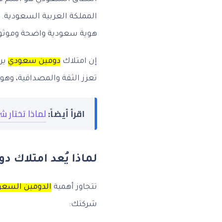
هوية سعودية واضحة وموثو
إن امتلاك
دومين سعودي
ير
تعزز الثقة والمصداقية، وهو 
اقرأ أيضاً:
لماذا تختار
لماذا يُعد امتلاك
تتجاوز أهمية
الدومين السع
شركتك: