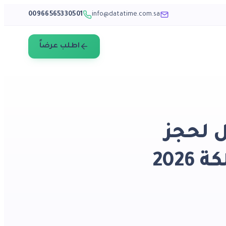
00966565330501
info@datatime.com.sa
اطلب عرضاً
 لحجز
202