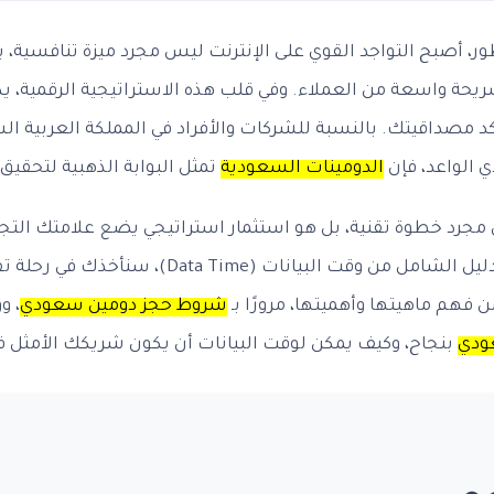
ر، أصبح التواجد القوي على الإنترنت ليس مجرد ميزة تنافسية، 
يحة واسعة من العملاء. وفي قلب هذه الاستراتيجية الرقمية، ي
صداقيتك. بالنسبة للشركات والأفراد في المملكة العربية السع
الواعد، فإن
الدومينات السعودية
تمثل البوابة الذهبية لتحقيق
جرد خطوة تقنية، بل هو استثمار استراتيجي يضع علامتك الت
انات (Data Time)، سنأخذك في رحلة تفصيلية لاستكشاف عالم
 من فهم ماهيتها وأهميتها، مرورًا بـ
شروط حجز دومين سعودي
، و
ودي
بنجاح، وكيف يمكن لوقت البيانات أن يكون شريكك الأمثل في