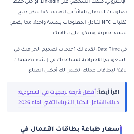
الإلكتروني، ملفك الشخصي على LinkedIn، أو حتى حفظ
ت الاتصال تلقائياً في الهاتف. كما يمكن دمج
تقنيات NFC لتبادل المعلومات بلمسة واحدة، مما يضفي
عصرية ومبتكرة على بطاقتك.
في Data Time، نقدم لك [خدمات تصميم الجرافيك في
دية] الاحترافية لمساعدتك في إنشاء تصميمات
 لبطاقات عملك، تضمن لك أفضل انطباع.
أ أيضاً:
أفضل شركة برمجيات في السعودية:
لك الشامل لاختيار الشريك التقني لعام 2026
عار طباعة بطاقات الأعمال في