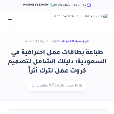
00966565330501
info@datatime.com.sa
الرئيسية
›
المدونة
›
الهوية البصرية والتصميم
اعة بطاقات عمل احترافية في
عودية: دليلك الشامل لتصميم
كروت عمل تترك أثراً
📅 16 مارس 2026
·
⏱️ 9 دقائق قراءة