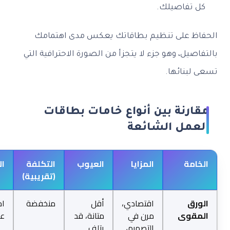
 تفاصيلك.
ظ على تنظيم بطاقاتك يعكس مدى اهتمامك
صيل، وهو جزء لا يتجزأ من الصورة الاحترافية التي
بنائها.
رنة بين أنواع خامات بطاقات
عمل الشائعة
امة
المزايا
العيوب
التكلفة
الانطباع
(تقريبية)
رق
اقتصادي،
أقل
منخفضة
احترافي،
قوى
مرن في
متانة، قد
عملي
التصميم،
يتلف