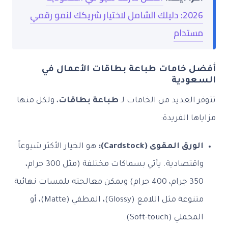
2026: دليلك الشامل لاختيار شريكك لنمو رقمي
تدام
 خامات طباعة بطاقات الأعمال في
ودية
العديد من الخامات لـ
طباعة بطاقات
، ولكل منها
ا الفريدة:
ق المقوى (Cardstock):
هو الخيار الأكثر شيوعاً
واقتصادية. يأتي بسماكات مختلفة (مثل 300 جرام،
350 جرام، 400 جرام) ويمكن معالجته بلمسات نهائية
متنوعة مثل اللامع (Glossy)، المطفي (Matte)، أو
لي (Soft-touch).