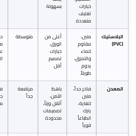
خيارات
بسهولة
تغليف
متعددة
لاستيك
متين،
أغلى من
متوسطة
حديث،
مقاوم
الورق،
متين،
للماء
خيارات
عالي
والتمزق،
تصميم
الجودة
يدوم
أقل
طويلاً
عدن
فاخر جداً،
باهظ
مرتفعة
فخم،
متين
الثمن،
جداً
حصري،
للغاية،
أثقل وزناً،
مبتكر
يترك
تصميمات
انطباعاً
محدودة
قوياً