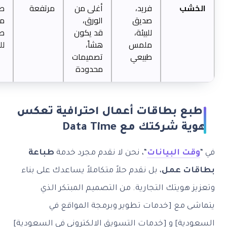
شب
فريد،
أغلى من
مرتفعة
طبيعي،
صديق
الورق،
مميز،
للبيئة،
قد يكون
صديق
ملمس
هشاً،
للبيئة
طبيعي
تصميمات
محدودة
بع بطاقات أعمال احترافية تعكس
ة شركتك مع Data Time
ت البيانات
“، نحن لا نقدم مجرد خدمة
طباعة
ات عمل
، بل نقدم حلاً متكاملاً يساعدك على بناء
 هويتك التجارية. من التصميم المبتكر الذي
ى مع [خدمات تطوير وبرمجة المواقع في
ية] و [خدمات التسويق الالكتروني في السعودية]