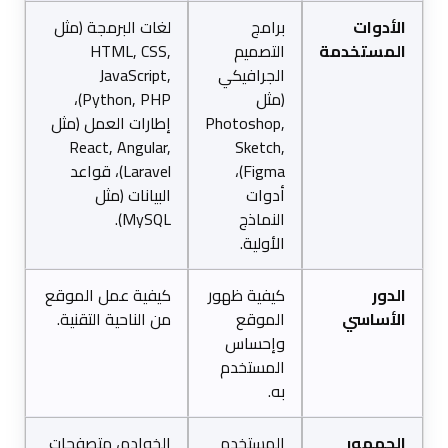
الأدوات
برامج
لغات البرمجة (مثل
المستخدمة
التصميم
HTML, CSS,
الجرافيكي
JavaScript,
(مثل
Python, PHP)،
Photoshop,
إطارات العمل (مثل
React, Angular,
Sketch,
Figma)،
Laravel)، قواعد
أدوات
البيانات (مثل
النماذج
MySQL).
الأولية.
الدور
كيفية ظهور
كيفية عمل الموقع
الأساسي
الموقع
من الناحية التقنية.
وإحساس
المستخدم
به.
الجمهور
المستخدم
الخوادم، متصفحات