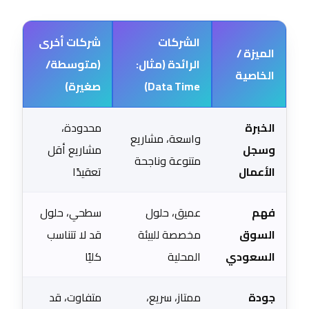
الشركات
شركات أخرى
الميزة /
الرائدة (مثال:
(متوسطة/
الخاصية
Data Time)
صغيرة)
الخبرة
محدودة،
واسعة، مشاريع
وسجل
مشاريع أقل
متنوعة وناجحة
الأعمال
تعقيدًا
فهم
عميق، حلول
سطحي، حلول
السوق
مخصصة للبيئة
قد لا تتناسب
السعودي
المحلية
كليًا
جودة
ممتاز، سريع،
متفاوت، قد