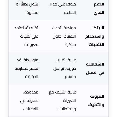
الدعم
متوفر على مدار
يكون بطيئًا أو
الفني
الساعة
محدودًا
الابتكار
مواكبة لأحدث
تقليدية، تعتمد
واستخدام
التقنيات، حلول
على تقنيات
التقنيات
مبتكرة
معروفة
عالية، تقارير
متوسطة، قد
الشفافية
دورية، تواصل
تفتقر للمتابعة
في العمل
مستمر
الدقيقة
عالية، تتكيف مع
محدودة،
المرونة
التغيرات
صعوبة في
والتكيف
والمتطلبات
التعديلات