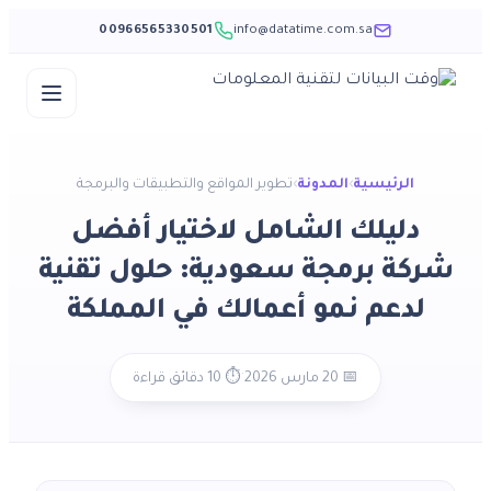
00966565330501
info@datatime.com.sa
Skip
to
content
الرئيسية
›
المدونة
›
تطوير المواقع والتطبيقات والبرمجة
دليلك الشامل لاختيار أفضل
شركة برمجة سعودية: حلول تقنية
لدعم نمو أعمالك في المملكة
·
📅 20 مارس 2026
⏱️ 10 دقائق قراءة